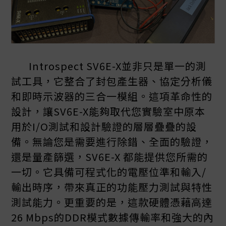
Introspect SV6E-X並非只是單一的測
試工具，它整合了封包產生器、協定分析儀
和即時示波器的三合一模組。這項革命性的
設計，讓SV6E-X能夠取代您實驗室中原本
用於I/O測試和設計驗證的層層疊疊的設
備。無論您是需要進行除錯、全面的驗證，
還是量產篩選，SV6E-X 都能提供您所需的
一切。它具備可程式化的電壓位準和輸入/
輸出時序，帶來真正的功能壓力測試與特性
測試能力。更重要的是，這款硬體憑藉高達
26 Mbps的DDR模式數據傳輸率和強大的內