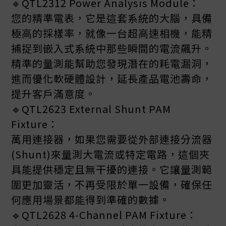
🔹QTL2312 Power Analysis Module：
您的精準電表，它是這套系統的大腦，具備
極高的採樣率，就像一台超高速相機，能精
捕捉到嵌入式系統中那些瞬間的電流飆升。
精準的量測能幫助您發現潛在的耗電漏洞，
進而優化軟硬體設計，延長產品電池壽命，
提升客戶滿意度。
🔹QTL2623 External Shunt PAM
Fixture：
萬用連接器，如果您需要從外部連接分流器
(Shunt)來量測大電流或特定電路，這個夾
具能提供穩定且無干擾的連接。它讓量測範
圍更加靈活，不再受限於單一設備，確保任
何應用場景都能得到準確的數據。
🔹QTL2628 4-Channel PAM Fixture：