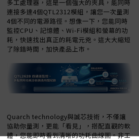
多工處理器，這是一個強大的夾具，能同時
連接多達4個QTL2312模組，讓您一次量測
4個不同的電源路徑。想像一下，您能同時
監控CPU、記憶體、Wi-Fi模組和螢幕的功
耗，快速找出真正的耗電元兇。這大大縮短
了除錯時間，加快產品上市。
Quarch technology與誠芯技術，不僅讓
協助你量測，更能「看見」，搭配直觀的軟
體，您能即時看到清晰的功耗曲線圖。非工