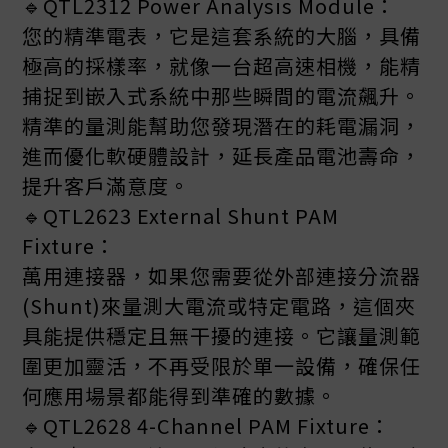
🔹QTL2312 Power Analysis Module：
您的精準電表，它是這套系統的大腦，具備
極高的採樣率，就像一台超高速相機，能精
捕捉到嵌入式系統中那些瞬間的電流飆升。
精準的量測能幫助您發現潛在的耗電漏洞，
進而優化軟硬體設計，延長產品電池壽命，
提升客戶滿意度。
🔹QTL2623 External Shunt PAM
Fixture：
萬用連接器，如果您需要從外部連接分流器
(Shunt)來量測大電流或特定電路，這個夾
具能提供穩定且無干擾的連接。它讓量測範
圍更加靈活，不再受限於單一設備，確保任
何應用場景都能得到準確的數據。
🔹QTL2628 4-Channel PAM Fixture：