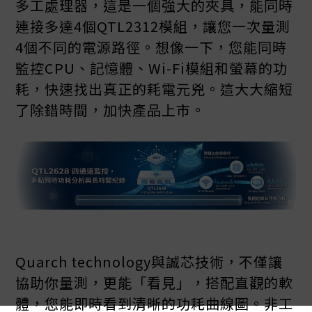
多工處理器，這是一個強大的夾具，能同時
連接多達4個QTL2312模組，讓您一次量測
4個不同的電源路徑。想像一下，您能同時
監控CPU、記憶體、Wi-Fi模組和螢幕的功
耗，快速找出真正的耗電元兇。這大大縮短
了除錯時間，加快產品上市。
Quarch technology與誠芯技術，不僅讓
協助你量測，更能「看見」，搭配直觀的軟
體，您能即時看到清晰的功耗曲線圖。非工