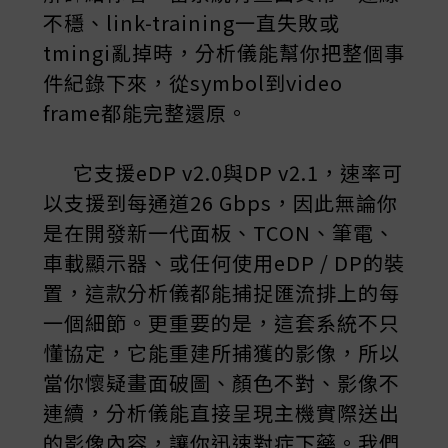
不穩、link-training一直失敗或
tmingi亂掉時，分析儀能幫你把整個事
件紀錄下來，從symbol到video
frame都能完整還原。
它支援eDP v2.0與DP v2.1，速率可
以支援到每通道26 Gbps，因此無論你
是在開發新一代面板、TCON、筆電、
車載顯示器、或任何使用eDP / DP的裝
置，這款分析儀都能捕捉匯流排上的每
一個細節。更重要的是，這套系統不只
懂協定，它能重建所捕獲的影像，所以
當你懷疑畫面破圖、顏色不對、影像不
連續，分析儀能直接呈現主機實際送出
的影像內容，讓你迅速對症下藥。我們