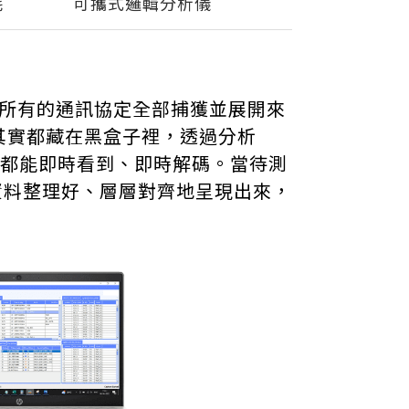
耗
可攜式邏輯分析儀
 UFS所有的通訊協定全部捕獲並展開來
其實都藏在黑盒子裡，透過分析
，全都能即時看到、即時解碼。當待測
協定資料整理好、層層對齊地呈現出來，