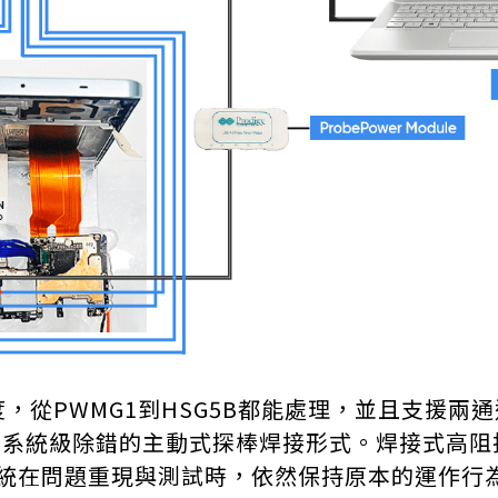
，從PWMG1到HSG5B都能處理，並且支援兩
用在系統級除錯的主動式探棒焊接形式。焊接式高
統在問題重現與測試時，依然保持原本的運作行