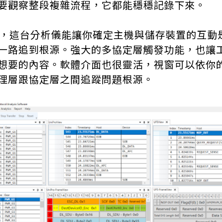
要觀察整段複雜流程，它都能穩穩記錄下來。
這台分析儀能讓你確定主機與儲存裝置的互動是
一路追到根源。強大的多協定層觸發功能，也讓
想要的內容。軟體介面也很靈活，視窗可以依你
理層跟協定層之間追蹤問題根源。