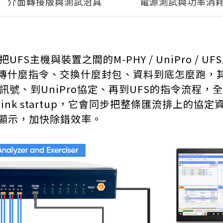
介面轉接版與測試治具
電源測試與功率消
UFS主機與裝置之間的M-PHY / UniPro /
在傳什麼指令、交換什麼封包、資料到底怎麼跑，
氣訊號、到UniPro協定、再到UFS的指令流程
nk startup，它會同步把整條匯流排上的
顯示，加快除錯效率。