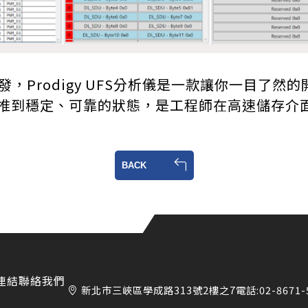
Prodigy UFS分析儀是一款讓你一目了然
推到穩定、可靠的狀態，是工程師在高速儲存介
BACK
連結
聯絡我們
新北市三峽區學成路313號2樓之7
電話:
02-8671-