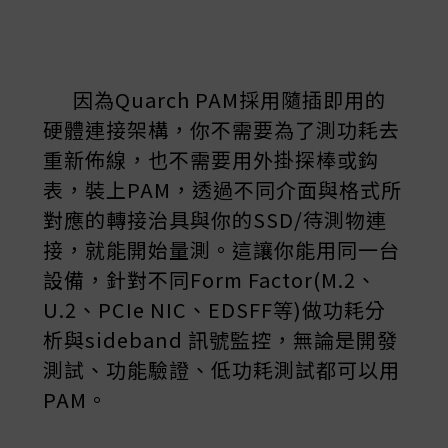
因為Quarch PAM採用隨插即用的
硬體連接架構，你不需要為了測功耗去
重新佈線，也不需要用外掛探棒或鈎
表，裝上PAM，透過不同介面與格式所
對應的轉接治具與你的SSD/待測物連
接，就能開始量測。這讓你能用同一台
設備，針對不同Form Factor(M.2、
U.2、PCIe NIC、EDSFF等)做功耗分
析與sideband 訊號監控，無論是開發
測試、功能驗證、低功耗測試都可以用
PAM。