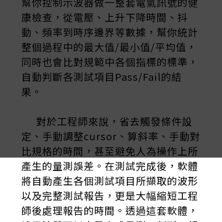
幫你控制示波器做一整套電氣訊號的健
康檢查，從電壓、上升下降時間、抖
動、頻率到時序邊界等數據，幫你統計
整個過程中的最大值/最小值/平均值，
同時也會比對規範中各個指標的標準，
自動判斷各測試項目Pass/Fail的結
果。
對於工程師來說，省去觸發條件設
定、手動調整cursor、算斜率、手動對
比規格的時間，甚至避免人為操作上所
產生的量測誤差。在測試完成後，軟體
將自動產生各個測試項目所擷取的波形
以及完整測試報告，更是大幅縮短工程
師後處理報告的時間。透過這套軟體，