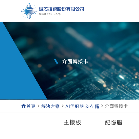
介面轉接卡
介面轉接卡
home
首頁
navigate_next
解決方案
navigate_next
AI伺服器 & 存儲
navigate_next
主機板
記憶體