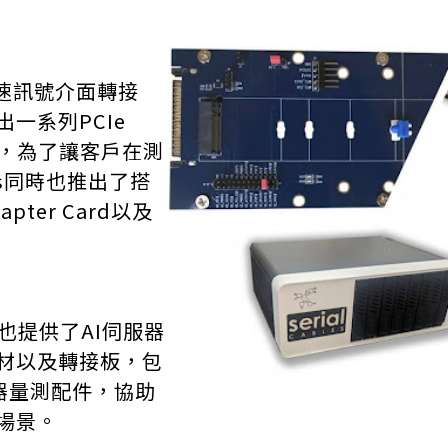
的高速訊號介面轉接
一系列PCIe
方案，為了讓客戶在測
les同時也推出了搭
apter Card以及
es也提供了AI伺服器
材以及轉接板，包
及示波器量測配件，協助
場景。