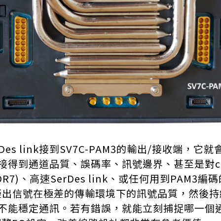
s link接到SV7C-PAM3的輸出/接收端，
得到通道品質、誤碼率、訊號邊界、甚至是對cro
)、高速SerDes link、或任何用到PAM3編碼
失真，模擬出信號在極差的傳輸環境下的訊號品質，然
不能穩定通訊。若有錯誤，就能立刻捕捉哪一個