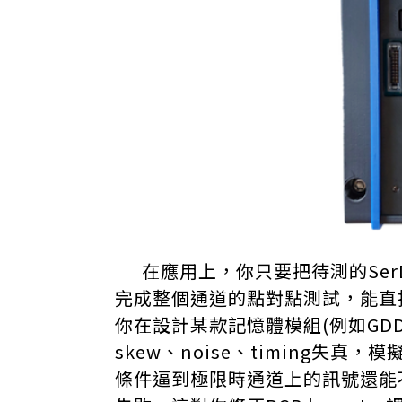
在應用上，你只要把待測的SerDe
完成整個通道的點對點測試，能直接
你在設計某款記憶體模組(例如GDDR7
skew、noise、timing
條件逼到極限時通道上的訊號還能