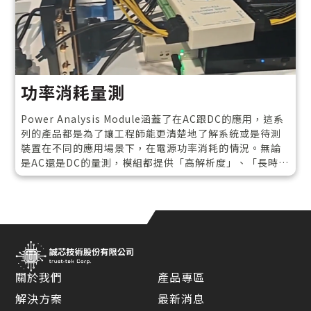
fest、系統可靠性驗證)的團隊
功率消耗量測
Power Analysis Module涵蓋了在AC跟DC的應用，這系
列的產品都是為了讓工程師能更清楚地了解系統或是待測
裝置在不同的應用場景下，在電源功率消耗的情況。無論
是AC還是DC的量測，模組都提供「高解析度」、「長時間
記錄」這兩個核心能力，所以不只是看到電壓/電流的變化
曲線以及平均功率，而是能抓到那些瞬間一閃而過的電壓
突波、電流浪湧、雜訊尖峰，甚至是掉電前後的細節。模
組安裝在系統主機與待測裝置中間，對系統的干擾都很
低，所以在量測時，系統環境仍然依照原本的運作模式在
進行，不會因為量測模組介入就讓行為變調
關於我們
產品專區
解決方案
最新消息