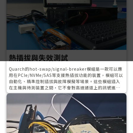
種平台與場景。
熱插拔與失效測試
Quarch的hot-swap/signal-breaker模組是一款可以應
用在PCIe/NVMe/SAS等支援熱插拔功能的裝置，模組可以
自動化、精準控制插拔與故障模擬等場景。這些模組插入
在主機與待測裝置之間，它不會對高速通道上的訊號進行
re-drive 或re-timing，讓訊號保持原先的完整性與特
性，就像裝置直接連上主機一樣。你可以個別控制power
與sideband(control / management)訊號，模擬pin-
bounce、glitch、signal dropout、side-band error
等等各種錯誤情境，無論是熱插拔測試、錯誤注入、或壓
力測試，都可以用同一台設備、自動化腳本反覆重現。非
常適合應用在需要做大量重複插拔測試(像是SSD plug-